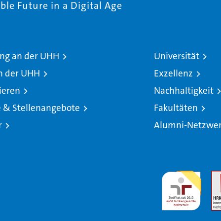
le Future in a Digital Age
ng an der UHH
Universität
n der UHH
Exzellenz
ieren
Nachhaltigkeit
e & Stellenangebote
Fakultäten
r
Alumni-Netzwe