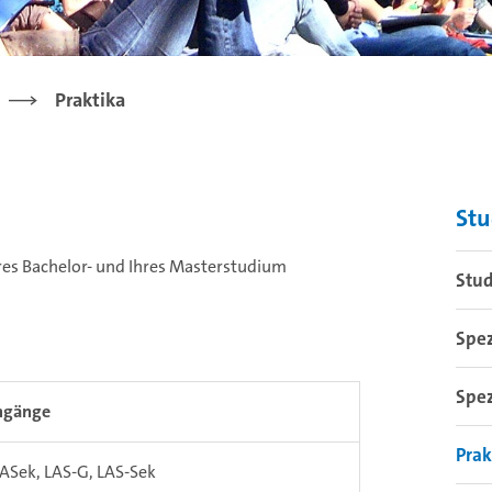
Praktika
St
res Bachelor- und Ihres Masterstudium
Stud
Spez
Spez
ngänge
Prak
ASek, LAS-G, LAS-Sek