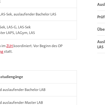
k
Aus
LAS-Sek, auslaufender Bachelor LAS
Prü
Sek, LAS-G, LAS-Sek
Übe
ter LAPS, LAGym, LAS
Ausl
n im
ZLH
koordiniert. Vor Beginn des OP
LAS
ung
statt.
sstudiengänge
d auslaufender Bachelor LAB
d auslaufender Master LAB