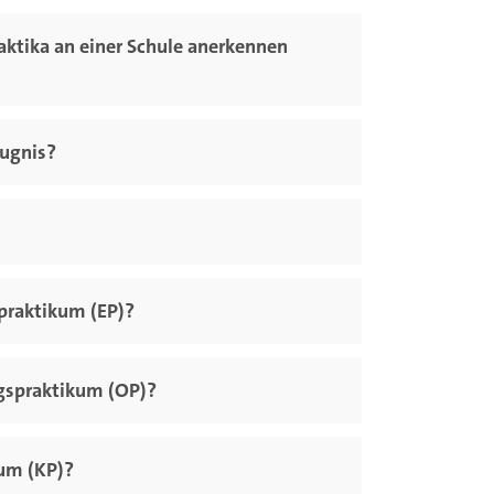
aktika an einer Schule anerkennen
eugnis?
praktikum (EP)?
gspraktikum (OP)?
kum (KP)?